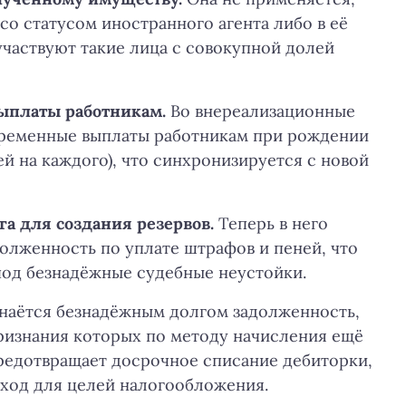
со статусом иностранного агента либо в её
участвуют такие лица с совокупной долей
выплаты работникам.
Во внереализационные
временные выплаты работникам при рождении
ей на каждого), что синхронизируется с новой
а для создания резервов.
Теперь в него
олженность по уплате штрафов и пеней, что
под безнадёжные судебные неустойки.
знаётся безнадёжным долгом задолженность,
ризнания которых по методу начисления ещё
предотвращает досрочное списание дебиторки,
оход для целей налогообложения.