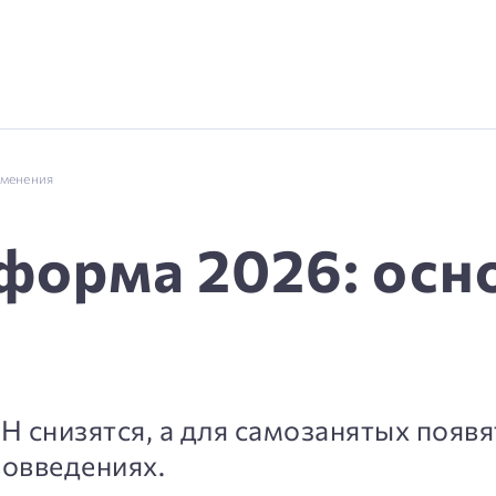
зменения
форма 2026: осн
Н снизятся, а для самозанятых появ
овведениях.