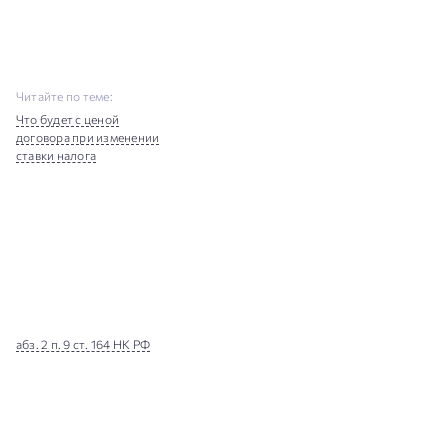
Читайте по теме:
Что будет с ценой
договора при изменении
ставки налога
абз. 2 п. 9 ст. 164 НК РФ